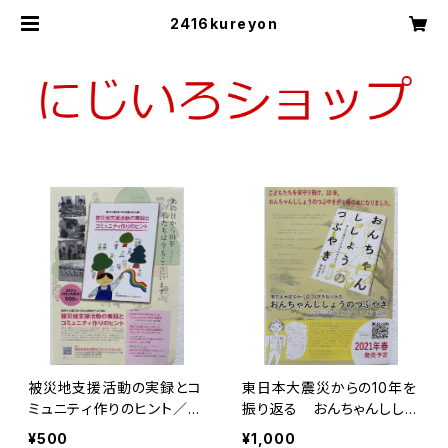
2416kureyon
被災地支援活動の実録とコ
東日本大震災からの10年を
ミュニティ作りのヒント／発
振り返る おんちゃんししょ
行 特定非営利活動法人に
うのつぶやき／（著）柴田滋
¥500
¥1,000